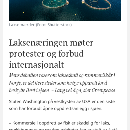
Laksemærder (Foto: Shutterstock)
Laksenæringen møter
protester og forbud
internasjonalt
Mens debatten raser om lakseskatt og rammevilkår i
Norge, er det flere steder som forbyr oppdrett for å
beskytte livet i sjøen. –⁠ Lang vei å gå, sier Greenpeace.
Staten Washington på vestkysten av USA er den siste
som har forbudt åpne oppdrettsanlegg i sjøen.
– Kommersiell oppdrett av fisk er skadelig for laks,
spekkhuggere og marine habitater. Jeg er stolt av å stå