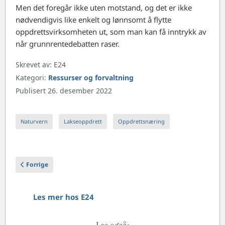
Men det foregår ikke uten motstand, og det er ikke
nødvendigvis like enkelt og lønnsomt å flytte
oppdrettsvirksomheten ut, som man kan få inntrykk av
når grunnrentedebatten raser.
Skrevet av:
E24
Kategori:
Ressurser og forvaltning
Publisert 26. desember 2022
Naturvern
Lakseoppdrett
Oppdrettsnæring
Forrige artikkel: The Twin Transition: Promise and Peril
Forrige
Les mer hos E24