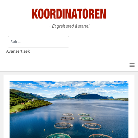
– Et greit sted å starte!
Søk
Avansert søk
≡