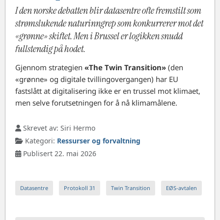
I den norske debatten blir datasentre ofte fremstilt som
strømslukende naturinngrep som konkurrerer mot det
«grønne» skiftet. Men i Brussel er logikken snudd
fullstendig på hodet.
Gjennom strategien
«The Twin Transition»
(den
«grønne» og digitale tvillingovergangen) har EU
fastslått at digitalisering ikke er en trussel mot klimaet,
men selve forutsetningen for å nå klimamålene.
Skrevet av:
Siri Hermo
Kategori:
Ressurser og forvaltning
Publisert 22. mai 2026
Datasentre
Protokoll 31
Twin Transition
EØS-avtalen