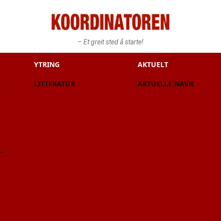
– Et greit sted å starte!
YTRING
AKTUELT
R
LITTERATUR
AKTUELLE NAVN
-