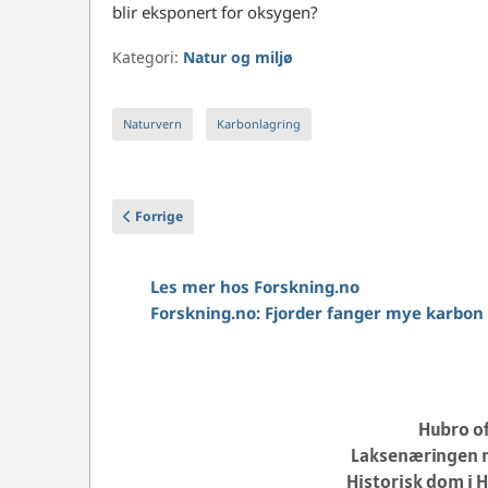
blir eksponert for oksygen?
Kategori:
Natur og miljø
Naturvern
Karbonlagring
Forrige artikkel: Hva er CO2?
Forrige
Les mer hos Forskning.no
Forskning.no: Fjorder fanger mye karbon
Hubro of
Laksenæringen m
Historisk dom i H