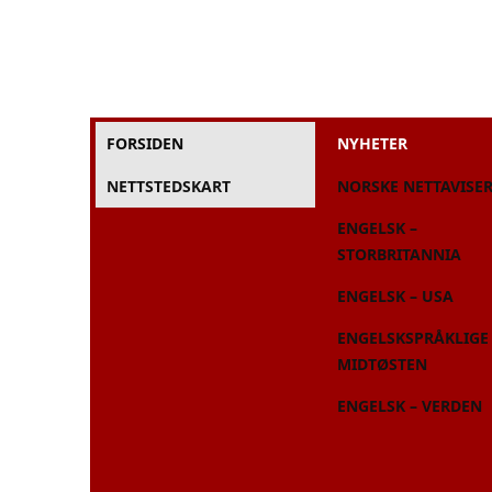
FORSIDEN
NYHETER
NETTSTEDSKART
NORSKE NETTAVISE
ENGELSK –
STORBRITANNIA
ENGELSK – USA
ENGELSKSPRÅKLIGE 
MIDTØSTEN
ENGELSK – VERDEN