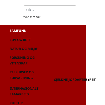
Søk
Avansert søk
SAMFUNN
LOV OG RETT
NATUR OG MILJØ
FORSKNING OG
VITENSKAP
RESSURSER OG
FORVALTNING
SJELDNE JORDARTER (REE)
INTERNASJONALT
SAMARBEID
KULTUR