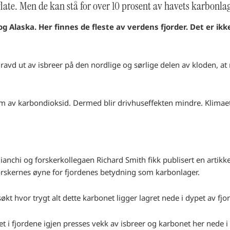
flate. Men de kan stå for over 10 prosent av havets karbonla
 Alaska. Her finnes de fleste av verdens fjorder. Det er ikk
gravd ut av isbreer på den nordlige og sørlige delen av kloden, a
orm av karbondioksid. Dermed blir drivhuseffekten mindre. Klimaet
nchi og forskerkollegaen Richard Smith fikk publisert en artikke
orskernes øyne for fjordenes betydning som karbonlager.
kt hvor trygt alt dette karbonet ligger lagret nede i dypet av fjo
net i fjordene igjen presses vekk av isbreer og karbonet her nede i