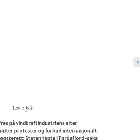
Ne
N
Les også:
res på vindkraftindustriens alter
øter protester og forbud internasjonalt
øgsterett: Staten tapte i Førdefjord-saka