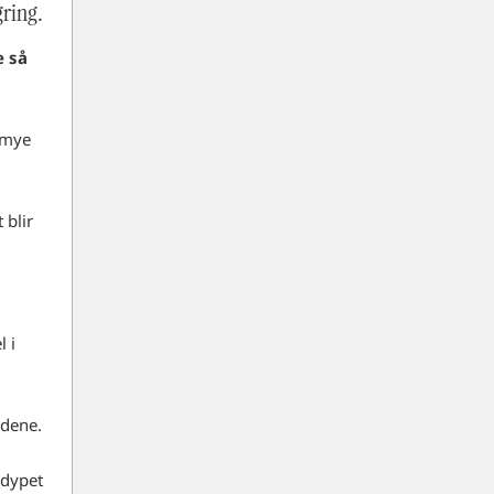
gring.
e så
t mye
 blir
l i
rdene.
 dypet