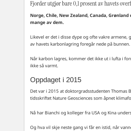
Fjorder utgjør bare 0,1 prosent av havets over
Norge, Chile, New Zealand, Canada, Grønland og
mange av dem.
Likevel er det i disse dype og ofte vakre armene, 
av havets karbonlagring foregår nede på bunnen.
Når karbon lagres, kommer det ikke ut i lufta i f
ikke så varmt.
Oppdaget i 2015
Det var i 2015 at doktorgradsstudenten Thomas Bia
tidsskriftet Nature Geosciences som åpnet klimaf
Nå har Bianchi og kolleger fra USA og Kina undersø
Og hva vil skje neste gang vi får en istid, når van