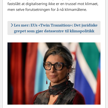
fastslått at digitalisering ikke er en trussel mot klimaet,
men selve forutsetningen for å nå klimamålene.
Les mer: EUs «Twin Transition»: Det juridiske
grepet som gjør datasentre til klimapolitikk