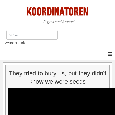
– Et greit sted å starte!
Søk
Avansert søk
≡
They tried to bury us, but they didn't
know we were seeds