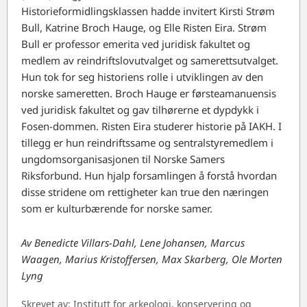
Historieformidlingsklassen hadde invitert Kirsti Strøm
Bull, Katrine Broch Hauge, og Elle Risten Eira. Strøm
Bull er professor emerita ved juridisk fakultet og
medlem av reindriftslovutvalget og samerettsutvalget.
Hun tok for seg historiens rolle i utviklingen av den
norske sameretten. Broch Hauge er førsteamanuensis
ved juridisk fakultet og gav tilhørerne et dypdykk i
Fosen-dommen. Risten Eira studerer historie på IAKH. I
tillegg er hun reindriftssame og sentralstyremedlem i
ungdomsorganisasjonen til Norske Samers
Riksforbund. Hun hjalp forsamlingen å forstå hvordan
disse stridene om rettigheter kan true den næringen
som er kulturbærende for norske samer.
Av Benedicte Villars-Dahl, Lene Johansen, Marcus
Waagen, Marius Kristoffersen, Max Skarberg, Ole Morten
Lyng
Skrevet av:
Institutt for arkeologi, konservering og