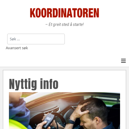
– Et greit sted å starte!
Søk
Avansert søk
≡
Nyttig info