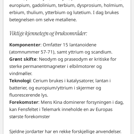
europium, gadolinium, terbium, dysprosium, holmium,
erbium, thulium, ytterbium og lutetium. I dag brukes
betegnelsen om selve metallene.
Viktige kjennetegn og bruksområder:
Komponenter
: Omfatter 15 lantanoidene
(atomnummer 57-71), samt yttrium og scandium.
Grønt skifte
: Neodym og praseodym er kritiske for
sterke permanentmagneter i elbilmotorer og
vindmøller.
Teknologi
: Cerium brukes i katalysatorer, lantan i
batterier, og europium/yttrium i skjermer og
fluorescerende lys.
Forekomster
: Mens Kina dominerer forsyningen i dag,
kan Fensfeltet i Telemark inneholde en av Europas
største forekomster
Sjeldne jordarter har en rekke forskjellige anvendelser.